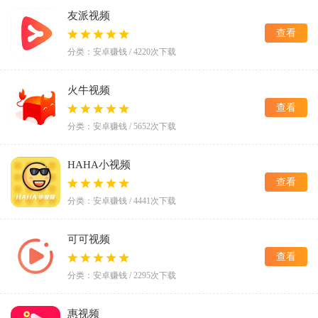
友派视频
查看
分类：安卓赚钱 / 4220次下载
火牛视频
查看
分类：安卓赚钱 / 5652次下载
HAHA小视频
查看
分类：安卓赚钱 / 4441次下载
可可视频
查看
分类：安卓赚钱 / 2295次下载
惠视频