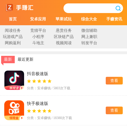
首页
安卓应用
苹果试玩
综合大全
手赚资讯
阅读任务
竞猜平台
悬赏任务
微信辅助
玩游戏产品
小程序
区块链产品
网上兼职
网购返利
斗地主
视频阅读
转发平台
最新
最近更新
抖音极速版
查看
分类：安卓赚钱 / 5803次下载
快手极速版
查看
分类：安卓赚钱 / 18388次下载