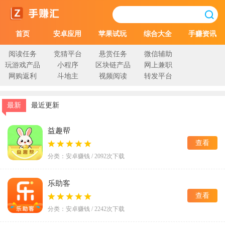
首页
安卓应用
苹果试玩
综合大全
手赚资讯
阅读任务
竞猜平台
悬赏任务
微信辅助
玩游戏产品
小程序
区块链产品
网上兼职
网购返利
斗地主
视频阅读
转发平台
最新
最近更新
益趣帮
查看
分类：安卓赚钱 / 2092次下载
乐助客
查看
分类：安卓赚钱 / 2242次下载