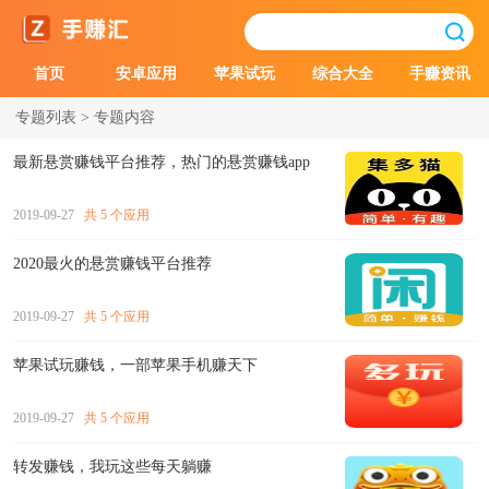
首页
安卓应用
苹果试玩
综合大全
手赚资讯
专题列表
> 专题内容
最新悬赏赚钱平台推荐，热门的悬赏赚钱app
2019-09-27
共 5 个应用
2020最火的悬赏赚钱平台推荐
2019-09-27
共 5 个应用
苹果试玩赚钱，一部苹果手机赚天下
2019-09-27
共 5 个应用
转发赚钱，我玩这些每天躺赚