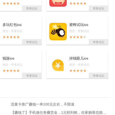
苹果试玩
苹果试玩
多玩红包ios
蜜蜂试玩ios
类型：苹果试玩
类型：苹果试玩
苹果试玩
苹果试玩
钱脉ios
掉钱眼儿ios
类型：苹果试玩
类型：苹果试玩
苹果试玩
苹果试玩
流量卡推广赚钱一单100元左右，不限速
【赚钱了】手机做任务赚赏金，1元秒到账，在家躺着也能赚钱