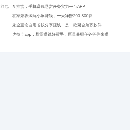
大红包
互推赏，手机赚钱悬赏任务实力平台APP
在家兼职试玩小啄赚钱，一天净赚200-300块
龙全宝盒自用省钱分享赚钱，是一款聚合兼职软件
达益丰app，悬赏赚钱好帮手，巨量兼职任务等你来赚