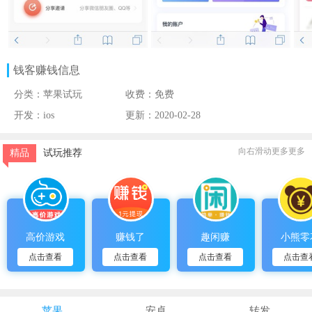
钱客
赚钱信息
分类：苹果试玩
收费：免费
开发：ios
更新：2020-02-28
向右滑动更多更多
精品
试玩推荐
高价游戏
赚钱了
趣闲赚
小熊零
点击查看
点击查看
点击查看
点击查
苹果
安卓
转发