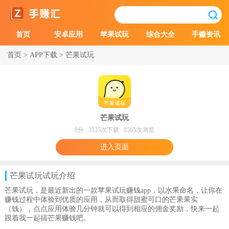
首页
安卓应用
苹果试玩
综合大全
手赚资讯
首页
>
APP下载
>
芒果试玩
芒果试玩
8分 3535次下载 8565次浏览
进入页面
芒果试玩
试玩介绍
芒果试玩，是最近新出的一款苹果试玩赚钱app，以水果命名，让你在
赚钱过程中体验到优质的应用，从而取得甜蜜可口的芒果果实
（钱），点点应用体验几分钟就可以得到相应的佣金奖励，快来一起
跟着我一起搞芒果赚钱吧。