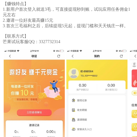
【赚钱特点】
1.新用户首次登入就送3毛，可直接提现秒到账，试玩应用任务佣金1
元左右
2.邀请一位好友最高赚15元
3.首次三毛福利之后，后续提现5元起，提现门槛和天天钱庄一样。
【联系方式】
芒果试玩客服QQ：3327732314