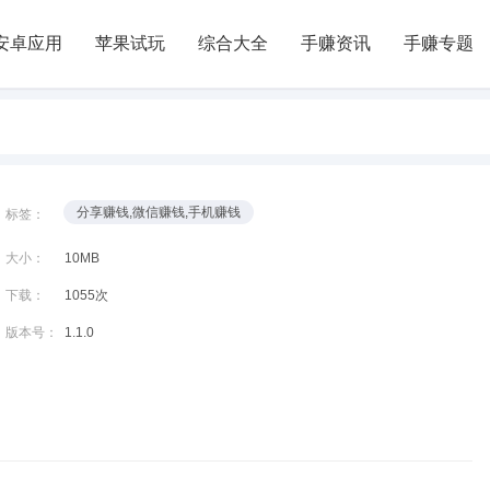
安卓应用
苹果试玩
综合大全
手赚资讯
手赚专题
分享赚钱,微信赚钱,手机赚钱
标签：
大小：
10MB
下载：
1055次
版本号：
1.1.0