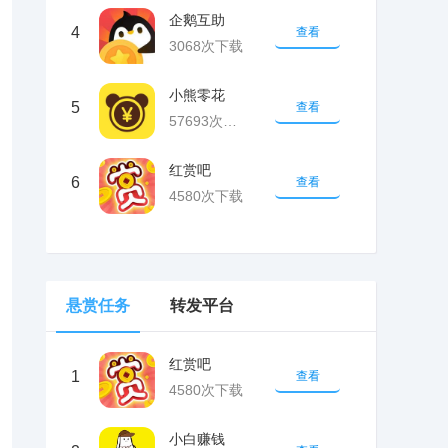
企鹅互助
4
查看
3068次下载
小熊零花
5
查看
57693次下载
红赏吧
6
查看
4580次下载
悬赏任务
转发平台
红赏吧
1
查看
4580次下载
小白赚钱