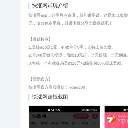
快涨网
试玩介绍
快涨网app，分享热点资讯，就能赚零钱。这是来自发发
元，涨分稳定平台，赶紧下载分享文章赚钱吧！
【赚钱特点】
​​​​​​1.登陆app送1元，有效单价5毛，支持上传文章。
2.首次8元微信提现，后续10元起，当天提现，当天到账
3.每收一个有效徒弟奖励28元+2级徒弟30%提成奖励。
【联系官方】
快涨网官方客服微信：nxiao688
快涨网
赚钱截图