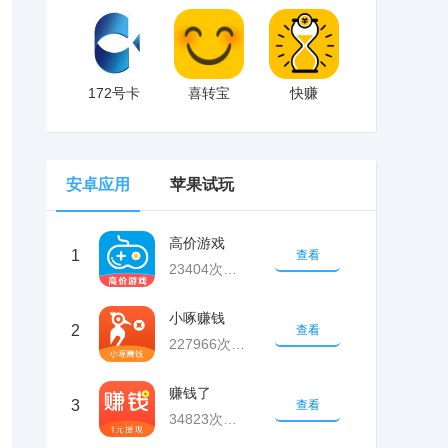
172号卡
喜转宝
快赚
安卓应用
苹果试玩
高价游戏
1
查看
23404次下载
小啄赚钱
2
查看
227966次下载
赚钱了
3
查看
34823次下载