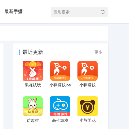
最新手赚
最近更新
更多
果冻试玩
小啄赚钱ios
小啄赚钱
益趣帮
高价游戏
小熊零花