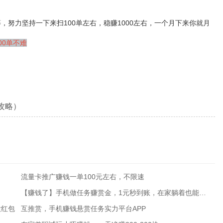
努力坚持一下来扫100单左右，稳赚1000左右，一个月下来你就月
00单不难
攻略）
流量卡推广赚钱一单100元左右，不限速
【赚钱了】手机做任务赚赏金，1元秒到账，在家躺着也能赚钱
大红包
互推赏，手机赚钱悬赏任务实力平台APP