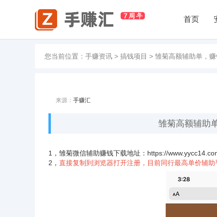
首页
您当前位置：
手赚资讯
>
搞钱项目
>
雏菊高额辅助单，赚
来源：
手赚汇
雏菊高额辅助单
1，雏菊微信辅助
赚钱
下载地址：
https://www.yycc14.c
2，
直接复制到浏览器打开注册，目前同行最高单价辅助