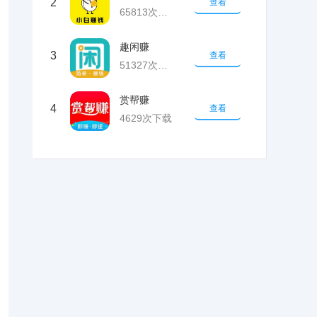
2
查看
65813次下载
趣闲赚
3
查看
51327次下载
赏帮赚
4
查看
4629次下载