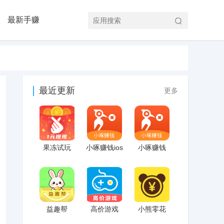
最新手赚
最近更新
更多
果冻试玩
小啄赚钱ios
小啄赚钱
益趣帮
高价游戏
小熊零花