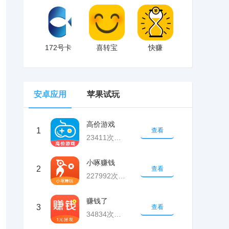
172号卡
喜转宝
快赚
安卓应用
苹果试玩
高价游戏
1
查看
23411次下载
小啄赚钱
2
查看
227992次下载
赚钱了
3
查看
34834次下载