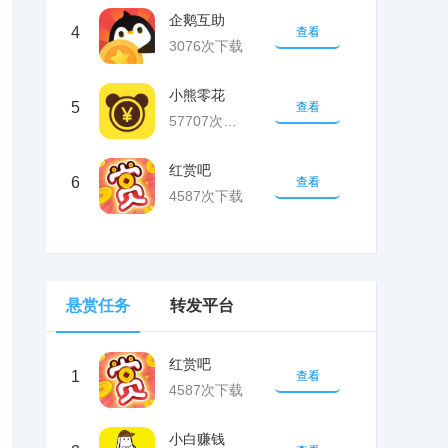
企鹅互助
4
查看
3076次下载
小熊零花
5
查看
57707次下载
红赏吧
6
查看
4587次下载
悬赏任务
转发平台
红赏吧
1
查看
4587次下载
小白赚钱