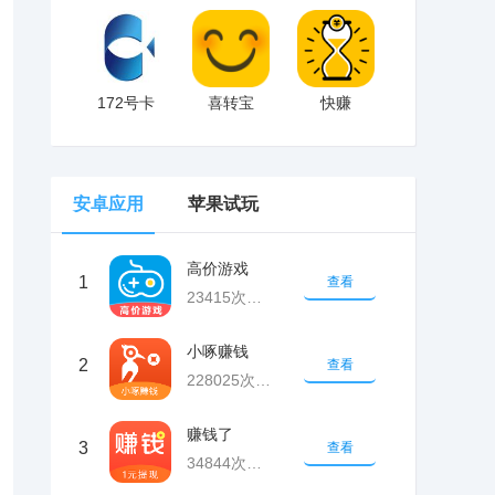
172号卡
喜转宝
快赚
安卓应用
苹果试玩
高价游戏
1
查看
23415次下载
小啄赚钱
2
查看
228025次下载
赚钱了
3
查看
34844次下载