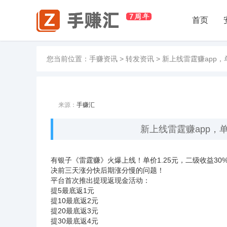
首页
您当前位置：
手赚资讯
>
转发资讯
>
新上线雷霆赚app
来源：
手赚汇
新上线雷霆赚app，
有银子《雷霆赚》火爆上线！单价1.25元，二级收益3
决前三天涨分快后期涨分慢的问题！
平台首次推出提现返现金活动：
提5最底返1元
提10最底返2元
提20最底返3元
提30最底返4元