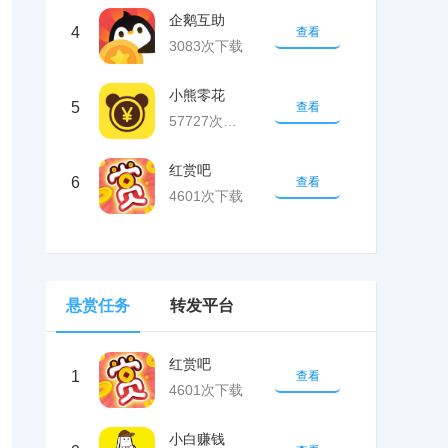
企鹅互助
4
查看
3083次下载
小熊零花
5
查看
57727次下载
红赏吧
6
查看
4601次下载
悬赏任务
转发平台
红赏吧
1
查看
4601次下载
小白赚钱