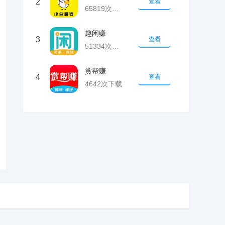
2
查看
65819次下载
趣闲赚
3
查看
51334次下载
赏帮赚
4
查看
4642次下载