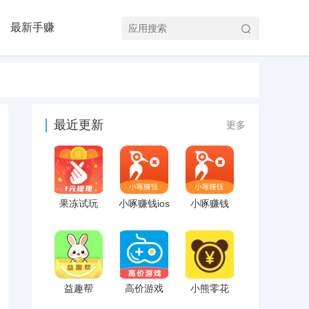
最新手赚
最近更新
更多
果冻试玩
小啄赚钱ios
小啄赚钱
益趣帮
高价游戏
小熊零花